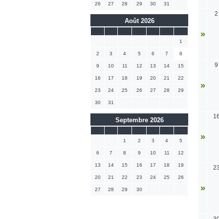
26
27
28
29
30
31
2
Août 2026
D
L
M
M
J
V
S
»
1
2
3
4
5
6
7
8
9
9
10
11
12
13
14
15
16
17
18
19
20
21
22
»
23
24
25
26
27
28
29
30
31
1
Septembre 2026
D
L
M
M
J
V
S
»
1
2
3
4
5
6
7
8
9
10
11
12
13
14
15
16
17
18
19
2
20
21
22
23
24
25
26
»
27
28
29
30
3