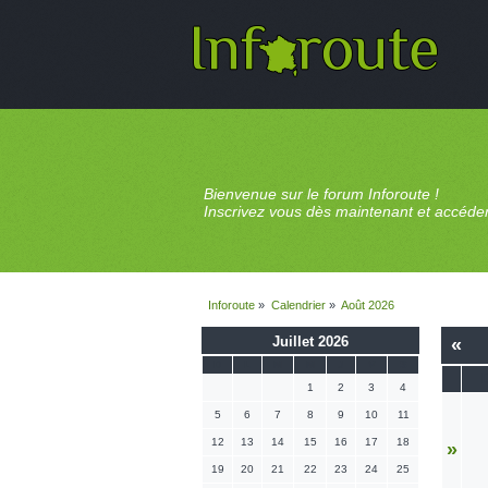
Bienvenue sur le forum Inforoute !
Inscrivez vous dès maintenant et accéder 
Inforoute
»
Calendrier
»
Août 2026
Juillet 2026
«
D
L
M
M
J
V
S
1
2
3
4
5
6
7
8
9
10
11
12
13
14
15
16
17
18
»
19
20
21
22
23
24
25