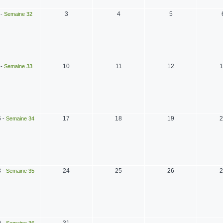
3
4
5
-
Semaine 32
10
11
12
1
-
Semaine 33
6
17
18
19
2
-
Semaine 34
3
24
25
26
2
-
Semaine 35
0
31
-
Semaine 36