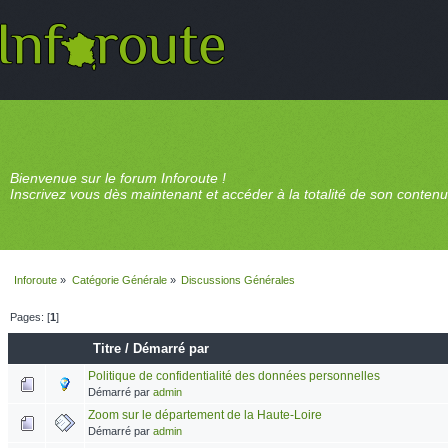
Bienvenue sur le forum Inforoute !
Inscrivez vous dès maintenant et accéder à la totalité de son contenu
Inforoute
»
Catégorie Générale
»
Discussions Générales
Pages: [
1
]
Titre
/
Démarré par
Politique de confidentialité des données personnelles
Démarré par
admin
Zoom sur le département de la Haute-Loire
Démarré par
admin